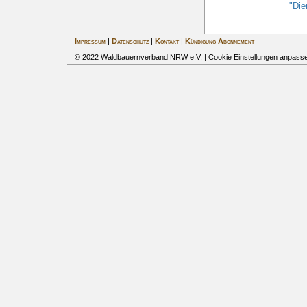
"Die
Impressum
|
Datenschutz
|
Kontakt
|
Kündigung Abonnement
© 2022 Waldbauernverband NRW e.V. |
Cookie Einstellungen anpass