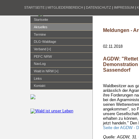
STARTSEITE
|
MITGLIEDERBEREICH
|
DATENSCHUTZ
|
IMPRESSUM
|
Startseite
Aktuelles
Meldungen - Ar
Termine
DLG-Waldtage
02.11.2018
Verband [+]
PEFC NRW
AGDW: "Rettet 
Demonstration 
NavLog
Sassendorf
Wald in NRW [+]
Links
Waldbesitzer aus g
Kontakt
anlässlich der Agra
ihre Forderungen na
bei den Agrarminist
seinen Wetterextrem
angekommen", so Ph
unsere Gesellschaft
erhalten zu können,
jetzt handeln." Den 
Seite der AGDW - D
Quelle: AGDW, 31.