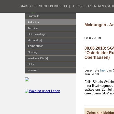
STARTSEITE
|
MITGLIEDERBEREICH
|
DATENSCHUTZ
|
IMPRESSUM
|
Startseite
Aktuelles
Meldungen - Ar
Termine
DLG-Waldtage
08.06.2018
Verband [+]
PEFC NRW
08.06.2018: S
"Osterfelder 
NavLog
Oberhausen)
Wald in NRW [+]
Links
Lesen Sie
hier
das S
Kontakt
Juni 2018.
Falls Sie als Waldb
Ihrer Bezirksgrupp
spätestens 23. Juli
direkt beim SGV ab
Zeige alle Meld