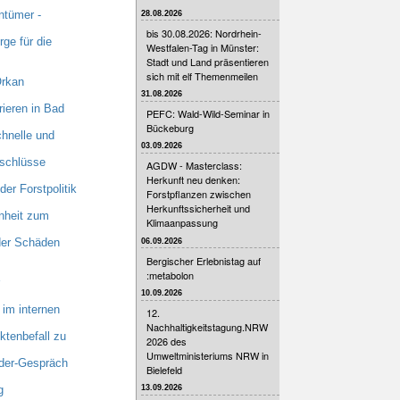
ntümer -
28.08.2026
bis 30.08.2026: Nordrhein-
ge für die
Westfalen-Tag in Münster:
Stadt und Land präsentieren
sich mit elf Themenmeilen
Orkan
31.08.2026
ieren in Bad
PEFC: Wald-Wild-Seminar in
Bückeburg
hnelle und
03.09.2026
nschlüsse
AGDW - Masterclass:
Herkunft neu denken:
er Forstpolitik
Forstpflanzen zwischen
Herkunftssicherheit und
nheit zum
Klimaanpassung
 der Schäden
06.09.2026
Bergischer Erlebnistag auf
:metabolon
10.09.2026
im internen
12.
Nachhaltigkeitstagung.NRW
tenbefall zu
2026 des
Umweltministeriums NRW in
nder-Gespräch
Bielefeld
g
13.09.2026