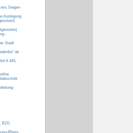
reis Siegen-
che Auslegung
enstein)
genstein)
rg -
er Stadt
ederike“ ab
erl A 445,
nline
labschnitt
ileitung
r, BZG
Bonn-Rhein-