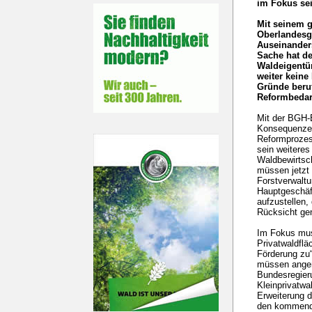
im Fokus se
Mit seinem g
Oberlandesge
Auseinander
Sache hat de
Waldeigentüm
weiter keine
Gründe beruf
Reformbedarf
Mit der BGH-
Konsequenzen 
Reformprozess
sein weitere
Waldbewirtsch
müssen jetzt
Forstverwalt
Hauptgeschäf
aufzustellen,
Rücksicht g
Im Fokus muss
Privatwaldflä
Förderung zu“
müssen angem
Bundesregieru
Kleinprivatwa
Erweiterung d
den kommende