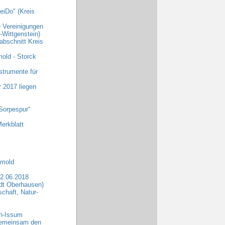
eiDo" (Kreis
e Vereinigungen
Wittgenstein)
abschnitt Kreis
old - Storck
strumente für
r 2017 liegen
Sorpespur“
erkblatt
tmold
2.06.2018
dt Oberhausen)
chaft, Natur-
rn-Issum
„Gemeinsam den