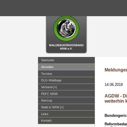
Startseite
Aktuelles
Meldungen
Termine
DLG-Waldtage
14.06.2018
Verband [+]
PEFC NRW
AGDW - Di
weiterhin 
NavLog
Wald in NRW [+]
Links
Bundesgerich
Kontakt
Reformbedarf