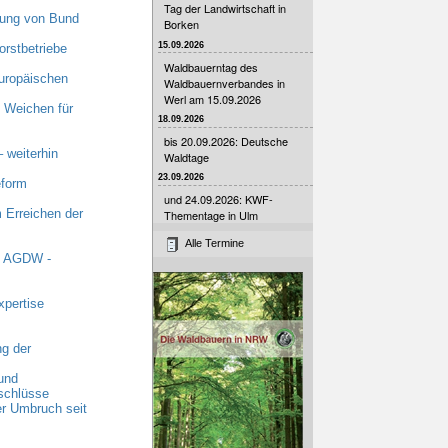
Tag der Landwirtschaft in
zung von Bund
Borken
15.09.2026
orstbetriebe
Waldbauerntag des
uropäischen
Waldbauernverbandes in
Werl am 15.09.2026
 Weichen für
18.09.2026
bis 20.09.2026: Deutsche
 weiterhin
Waldtage
23.09.2026
eform
und 24.09.2026: KWF-
 Erreichen der
Thementage in Ulm
Alle Termine
t AGDW -
xpertise
g der
und
schlüsse
r Umbruch seit