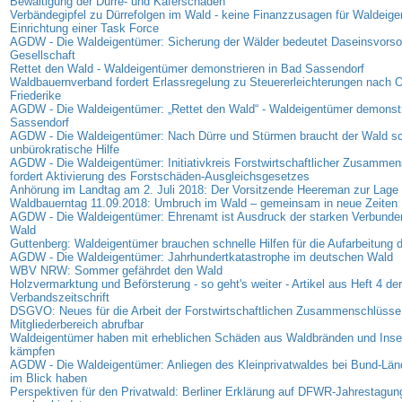
Bewältigung der Dürre- und Käferschäden
Verbändegipfel zu Dürrefolgen im Wald - keine Finanzzusagen für Waldeige
Einrichtung einer Task Force
AGDW - Die Waldeigentümer: Sicherung der Wälder bedeutet Daseinsvorsor
Gesellschaft
Rettet den Wald - Waldeigentümer demonstrieren in Bad Sassendorf
Waldbauernverband fordert Erlassregelung zu Steuererleichterungen nach 
Friederike
AGDW - Die Waldeigentümer: „Rettet den Wald“ - Waldeigentümer demonstr
Sassendorf
AGDW - Die Waldeigentümer: Nach Dürre und Stürmen braucht der Wald sc
unbürokratische Hilfe
AGDW - Die Waldeigentümer: Initiativkreis Forstwirtschaftlicher Zusamme
fordert Aktivierung des Forstschäden-Ausgleichsgesetzes
Anhörung im Landtag am 2. Juli 2018: Der Vorsitzende Heereman zur Lage d
Waldbauerntag 11.09.2018: Umbruch im Wald – gemeinsam in neue Zeiten
AGDW - Die Waldeigentümer: Ehrenamt ist Ausdruck der starken Verbunde
Wald
Guttenberg: Waldeigentümer brauchen schnelle Hilfen für die Aufarbeitung
AGDW - Die Waldeigentümer: Jahrhundertkatastrophe im deutschen Wald
WBV NRW: Sommer gefährdet den Wald
Holzvermarktung und Beförsterung - so geht's weiter - Artikel aus Heft 4 der
Verbandszeitschrift
DSGVO: Neues für die Arbeit der Forstwirtschaftlichen Zusammenschlüsse 
Mitgliederbereich abrufbar
Waldeigentümer haben mit erheblichen Schäden aus Waldbränden und Insek
kämpfen
AGDW - Die Waldeigentümer: Anliegen des Kleinprivatwaldes bei Bund-Lä
im Blick haben
Perspektiven für den Privatwald: Berliner Erklärung auf DFWR-Jahrestagun