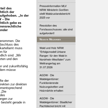
Presseinformation MLV
teil des
NRW: Ministerin Gorißen
htlich der
stellt Waldzustandsbericht
ufgehoben. „In der
2025 vor
W – Die
htlich gebe es
Resolution des
rensrechtliche
Forstausschusses: alle sind
gender
aufgefordert!
Neueste Meldungen
sgenommen. Die
Abschluss des
Wald und Holz NRW:
skartellamt muss
"Erfolgsmodell Urbane
n für
lich sind. „Wir
Ranger: für den Wald in
rten und den
Nordrhein-Westfalen" zum
Weltrangertag am
r und zukunftsfähig
31.07.2026
ndern müsse
AGDW - Die
Waldeigentümer:
te der
Funktionierende
rekten zur direkten
Nutzungsketten und
Dementsprechend
Holzmärkte erhalten
 „Die
 des
AGDW - Die
ungen zur
Waldeigentümer: Staatlicher
 besteht gerade in
Pachtdeckel bricht mit