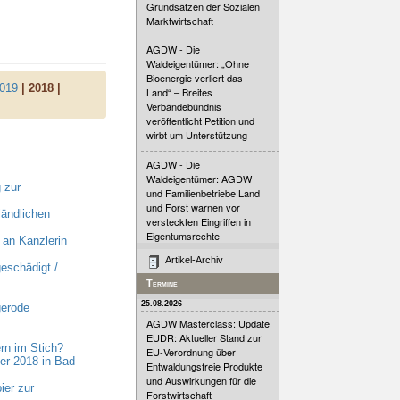
Grundsätzen der Sozialen
Marktwirtschaft
AGDW - Die
Waldeigentümer: „Ohne
Bioenergie verliert das
019
| 2018 |
Land“ – Breites
Verbändebündnis
veröffentlicht Petition und
wirbt um Unterstützung
AGDW - Die
Waldeigentümer: AGDW
 zur
und Familienbetriebe Land
und Forst warnen vor
ländlichen
versteckten Eingriffen in
Eigentumsrechte
an Kanzlerin
Artikel-Archiv
eschädigt /
Termine
25.08.2026
gerode
AGDW Masterclass: Update
EUDR: Aktueller Stand zur
rn im Stich?
EU-Verordnung über
er 2018 in Bad
Entwaldungsfreie Produkte
und Auswirkungen für die
ier zur
Forstwirtschaft