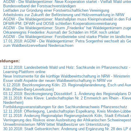
AGDW - Die Waldeigentümer: Neue Kooperation startet - Vielfalt Wald unter
Bundesverband der Forstsachverständigen
Leitfaden zur Gründung einer Forstwirtschaftlichen Vereinigung
Arbeitskreis zur Zukunft der Beförsterung und Holzvermarktung in NRW
AGDW - Die Waldeigentümer: Marshallplan muss Kleinprivatwald in den F
DFWR-PM: DFWR und DOSB schließen Kooperationsvereinbarung
AGDW - Die Waldeigentümer: Sturm „Friederike“ hat Waldeigentümern zuge
Orkanereignis Friederike: Ausmaß der Schäden im HSK noch unklar!
AGDW - Die Waldeigentümer: Forstbetriebe sind starke Pfeiler im ländlich
17.01.2018: AGDW - Die Waldeigentümer: Petra Sorgenfrei wechselt als Ge
zum Waldbesitzerverband Niedersachsen
eldungen:
12.12.2018: Landesbetrieb Wald und Holz: Sachkunde im Pflanzenschutz -
Learning-Plattform online
Neue Instrumente für die künftige Waldbewirtschaftung in NRW - Ministerin
Esser stellt Aspekte der neuen Waldbewirtschaftung in NRW vor
6.12.2018: Bezirksregierung Köln: 23. Regionalplanänderung, Esch und Auwe
Köln (Rhein-Berg-Leverkusen)
03.12.2019: Bezirksregierung Düsseldorf: 1. Änderung des Regionalplans D
28.11.2018: Kreis Kleve: Landschaftsplan Nr. 2 Emmerich am Rhein - Klev
Niederrhein)
Fortbildungsveranstaltungen für den Sachkundenachweis Pflanzenschutz
12.11.2018: Offenlegung, Landschaftsplan Espelkamp, Kreis Minden-Lübb
07.11.2018: Änderung Regionalplan Regierungsbezirk Köln, Stadt Erftstadt 
Verringerung des Risikos einer Ausbreitung der Afrikanischen Schweinepest
Umweltministerium NRW bittet Waldbesitzer um Unterstützung
30.10.2018: Stadt Gelsenkirchen: Änderung und Ergänzung Nr. 28 des LP d