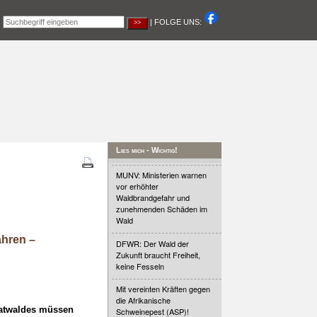
|
| FOLGE UNS:
Lies mich - Wichtig!
MUNV: Ministerien warnen
vor erhöhter
Waldbrandgefahr und
zunehmenden Schäden im
Wald
ahren –
DFWR: Der Wald der
Zukunft braucht Freiheit,
keine Fesseln
Mit vereinten Kräften gegen
die Afrikanische
vatwaldes müssen
Schweinepest (ASP)!