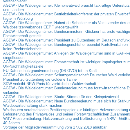
verabschiedet
AGDW - Die Waldeigentümer: Kleinprivatwald braucht tatkräftige Unterstüt
und Ländern
AGDW - Die Waldeigentümer: Betriebsleiterkonferenz der privaten Erwerbsf
tagte in Würzburg
AGDW - Die Waldeigentümer: Hubert de Schorlemer als Vorsitzender des e
Waldbesitzerverbandes CEPF wiedergewählt
AGDW - Die Waldeigentümer: Bundesministerin Klöckner hat erste wichtige
Forstwirtschaft gestellt
AGDW - Die Waldeigentümer: Präsident zu Guttenberg im Deutschlandfunk
AGDW - Die Waldeigentümer: Bundesgerichtshof beendet Kartellverfahren –
keine Rechtssicherheit
AGDW - Die Waldeigentümer: Anliegen der Waldeigentümer sind in GAP-R
eingeflossen
AGDW - Die Waldeigentümer: Forstwirtschaft ist wichtiger Impulsgeber zum
UN-Nachhaltigkeitsziele
EU-Datenschutzgrundverordnung (DS-GVO) tritt in Kraft
AGDW - Die Waldeigentümer: Schutzgemeinschaft Deutscher Wald verleih
Präsident zu Guttenberg die Goldene Tanne
SDW verleiht NRW-Preis für vorbildliche Waldwirtschaft
AGDW - Die Waldeigentümer: Bundesregierung muss forstwirtschaftliche E
einbinden
AGDW - Die Waldeigentümer: Starke Stimme für den Kleinprivatwald
AGDW - Die Waldeigentümer: Neue Bundesregierung muss sich für Stärkun
Waldbewirtschaftung stark machen
Waldbauern verabschieden Positionspapier zur künftigen Holzvermarktung 
Beförsterung des Privatwaldes und seiner Forstwirtschaftlichen Zusammen
WBV-Pressemitteilung: Holzvermarktung und Beförsterung in NRW - Größte
40 Jahren
Vorträge der Mitgliederversammlung vom 27.02.2018 abrufbar