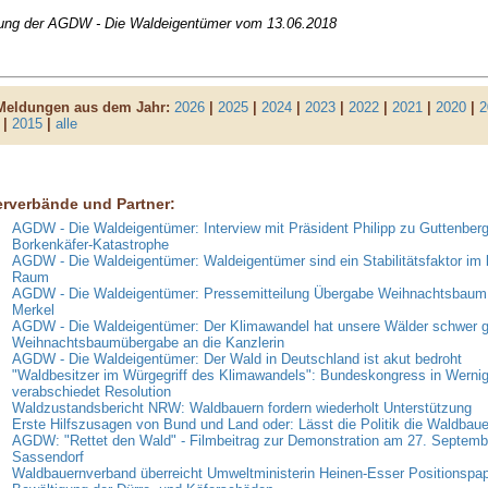
lung der AGDW - Die Waldeigentümer vom 13.06.2018
 Meldungen aus dem Jahr:
2026
|
2025
|
2024
|
2023
|
2022
|
2021
|
2020
|
2
|
2015
|
alle
erverbände und Partner:
AGDW - Die Waldeigentümer: Interview mit Präsident Philipp zu Guttenberg
Borkenkäfer-Katastrophe
AGDW - Die Waldeigentümer: Waldeigentümer sind ein Stabilitätsfaktor im 
Raum
AGDW - Die Waldeigentümer: Pressemitteilung Übergabe Weihnachtsbaum 
Merkel
AGDW - Die Waldeigentümer: Der Klimawandel hat unsere Wälder schwer g
Weihnachtsbaumübergabe an die Kanzlerin
AGDW - Die Waldeigentümer: Der Wald in Deutschland ist akut bedroht
"Waldbesitzer im Würgegriff des Klimawandels": Bundeskongress in Werni
verabschiedet Resolution
Waldzustandsbericht NRW: Waldbauern fordern wiederholt Unterstützung
Erste Hilfszusagen von Bund und Land oder: Lässt die Politik die Waldbaue
AGDW: "Rettet den Wald" - Filmbeitrag zur Demonstration am 27. Septemb
Sassendorf
Waldbauernverband überreicht Umweltministerin Heinen-Esser Positionspap