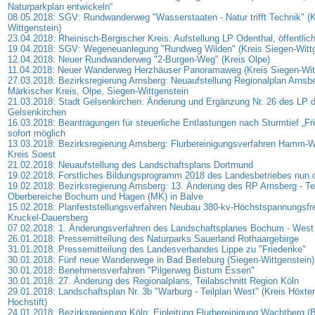
Naturparkplan entwickeln“
08.05.2018: SGV: Rundwanderweg "Wasserstaaten - Natur trifft Technik" (K
Wittgenstein)
23.04.2018: Rheinisch-Bergischer Kreis: Aufstellung LP Odenthal, öffentli
19.04.2018: SGV: Wegeneuanlegung "Rundweg Wilden" (Kreis Siegen-Wittg
12.04.2018: Neuer Rundwanderweg "2-Burgen-Weg" (Kreis Olpe)
11.04.2018: Neuer Wanderweg Herzhäuser Panoramaweg (Kreis Siegen-Witt
27.03.2018: Bezirksregierung Arnsberg: Neuaufstellung Regionalplan Arnsbe
Märkischer Kreis, Olpe, Siegen-Wittgenstein
21.03.2018: Stadt Gelsenkirchen: Änderung und Ergänzung Nr. 26 des LP d
Gelsenkirchen
16.03.2018: Beantragungen für steuerliche Entlastungen nach Sturmtief „Fri
sofort möglich
13.03.2018: Bezirksregierung Arnsberg: Flurbereinigungsverfahren Hamm-W
Kreis Soest
21.02.2018: Neuaufstellung des Landschaftsplans Dortmund
19.02.2018: Forstliches Bildungsprogramm 2018 des Landesbetriebes nun o
19.02.2018: Bezirksregierung Arnsberg: 13. Änderung des RP Arnsberg - Tei
Oberbereiche Bochum und Hagen (MK) in Balve
15.02.2018: Planfeststellungsverfahren Neubau 380-kv-Höchstspannungsfre
Kruckel-Dauersberg
07.02.2018: 1. Änderungsverfahren des Landschaftsplanes Bochum - West
26.01.2018: Pressemitteilung des Naturparks Sauerland Rothaargebirge
31.01.2018: Pressemitteilung des Landesverbandes Lippe zu "Friederike"
30.01.2018: Fünf neue Wanderwege in Bad Berleburg (Siegen-Wittgenstein)
30.01.2018: Benehmensverfahren "Pilgerweg Bistum Essen"
30.01.2018: 27. Änderung des Regionalplans, Teilabschnitt Region Köln
29.01.2018: Landschaftsplan Nr. 3b "Warburg - Teilplan West" (Kreis Höxte
Hochstift)
24.01.2018: Bezirksregierung Köln: Einleitung Flurbereinigung Wachtberg (