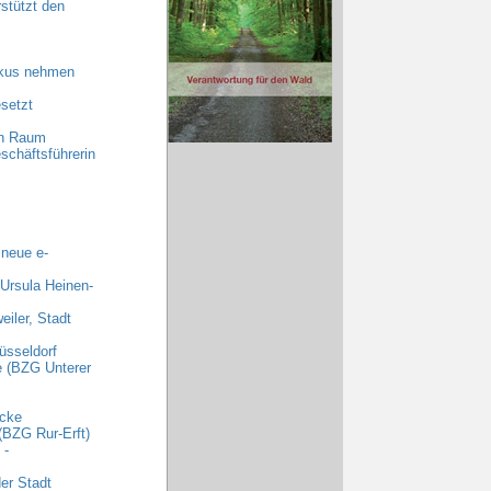
stützt den
okus nehmen
setzt
en Raum
schäftsführerin
 neue e-
 Ursula Heinen-
iler, Stadt
üsseldorf
e (BZG Unterer
ecke
(BZG Rur-Erft)
 -
er Stadt