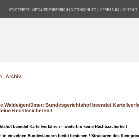
STARTSEITE
|
MITGLIEDERBEREICH
|
DATENSCHUTZ
|
IMPRESSUM
|
KONTAKT
 - Archiv
e Waldeigentümer: Bundesgerichtshof beendet Kartellverf
keine Rechtssicherheit
tshof beendet Kartellverfahren – weiterhin keine Rechtssicherheit
 in einzelnen Bundesländern bleibt bestehen / Strukturen des Kleinpri