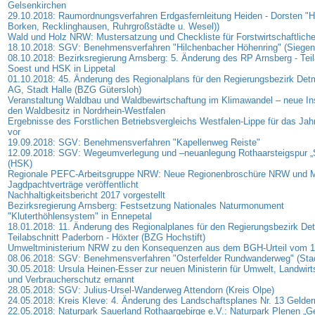
Gelsenkirchen
29.10.2018: Raumordnungsverfahren Erdgasfernleitung Heiden - Dorsten "H
Borken, Recklinghausen, Ruhrgroßstädte u. Wesel))
Wald und Holz NRW: Mustersatzung und Checkliste für Forstwirtschaftlich
18.10.2018: SGV: Benehmensverfahren "Hilchenbacher Höhenring" (Siegen-
08.10.2018: Bezirksregierung Arnsberg: 5. Änderung des RP Arnsberg - Teil
Soest und HSK in Lippetal
01.10.2018: 45. Änderung des Regionalplans für den Regierungsbezirk Detm
AG, Stadt Halle (BZG Gütersloh)
Veranstaltung Waldbau und Waldbewirtschaftung im Klimawandel – neue In
den Waldbesitz in Nordrhein-Westfalen
Ergebnisse des Forstlichen Betriebsvergleichs Westfalen-Lippe für das Jah
vor
19.09.2018: SGV: Benehmensverfahren "Kapellenweg Reiste"
12.09.2018: SGV: Wegeumverlegung und –neuanlegung Rothaarsteigspur „
(HSK)
Regionale PEFC-Arbeitsgruppe NRW: Neue Regionenbroschüre NRW und M
Jagdpachtverträge veröffentlicht
Nachhaltigkeitsbericht 2017 vorgestellt
Bezirksregierung Arnsberg: Festsetzung Nationales Naturmonument
"Kluterthöhlensystem" in Ennepetal
18.01.2018: 11. Änderung des Regionalplanes für den Regierungsbezirk De
Teilabschnitt Paderborn - Höxter (BZG Hochstift)
Umweltministerium NRW zu den Konsequenzen aus dem BGH-Urteil vom 1
08.06.2018: SGV: Benehmensverfahren "Osterfelder Rundwanderweg" (Sta
30.05.2018: Ursula Heinen-Esser zur neuen Ministerin für Umwelt, Landwirts
und Verbraucherschutz ernannt
28.05.2018: SGV: Julius-Ursel-Wanderweg Attendorn (Kreis Olpe)
24.05.2018: Kreis Kleve: 4. Änderung des Landschaftsplanes Nr. 13 Gelde
22.05.2018: Naturpark Sauerland Rothaargebirge e.V.: Naturpark Plenen 