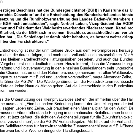
in
estrigen Beschluss hat der Bundesgerichtshof (BGH) in Karlsruhe das Ur
richts Düsseldorf und die Entscheidung des Bundeskartellamtes hinsic
setzung um die Rundholzvermarktung des Landes Baden-Württemberg a
r BGH nicht entschieden“, sagte Norbert Leben, Vizepräsident der AGD
er und Präsident des Waldbesitzerverbandes Niedersachsen. Kartellrec
 Klarheit, da der BGH sich in seinem Beschluss ausschließlich auf verfah
en hat. „Die Schieflage ist damit nicht behoben, es besteht weiter drin
 bei den Forststrukturen.“
Entscheidung ist nur der unmittelbare Druck aus dem Reformprozess herau
aber, die daraus folgen, sind noch nicht vollumfänglich abzuschätzen. Vor 
es bleiben kartellrechtliche Haftungsrisiken bestehen, und auch das Bunde
s Vorgehen erst noch deutlich machen. Hinzu kommt, dass die Voraussetzunge
aftung und Holzvermarktung in den einzelnen Bundesländern sehr unterschied
 die Chance nutzen und den Reformprozess gemeinsam mit allen Waldbesitza
ungen zusammen mit Bund und Ländern vorantreiben“, sagte Alexander Zeihe,
tsführer der AGDW – Die Waldeigentümer. Um die Forststrukturen rechtssiche
 dürfe es keine Hauruck-Aktion geben. Auf die Unterschiede in den Bundeslä
enommen werden.
 die Unterstützung des Kleinprivatwaldes stehen, der immerhin über die Hälf
che ausmacht. „Eine besondere Bedeutung kommt der Umstellung von der indi
, sagten Leben und Zeihe, „wir brauchen einen Marshallplan für den Wald“. 
essene Fördertatbestände Eingang in den nationalen Beihilferahmen finden.
ng ist jetzt gefragt, die richtigen Weichenstellungen für die Zukunftsfähigkeit
ldes vorzunehmen“, so die AGDW-Verbandsspitze. Mit Blick auf die Verhandl
es Beihilferahmens für forstwirtschaftliche Zusammenschlüsse auf EU-Ebene
n zwei bis drei Wochen dringender Handlungsbedarf.