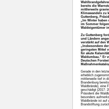
Wahlbrandgefahren
bereits die Warns
mittlerweile grav
Klimawandels zu k
Guttenberg, Präsi
„Im Winter haben 
im Sommer folgen
Waldeigentümer in
Zu Guttenberg for
und Ländern anges
verstärkt auf den 
„Insbesondere der 
geringsten Mittel 
für akute Kalamitä
Waldumbau.“ Er ve
Deutschen Forstwir
Maßnahmenkatalog
Gerade in den letzt
erheblich zugenomm
mittlerweile tief in
Brandenburg bereit
Waldbrände), eine F
geschädigt (2017: 
Präsident die Wald
besonders aufmerksa
Waldbrände ist auf 
Brandstiftung zurüc