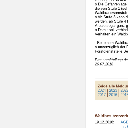
o Die Gefahrenlage
die von Stufe 1 (se
Waldbrandwarnstufe 
o Ab Stufe 3 kann 
werden, ab Stufe 4
Areale sogar ganz g
o Damit soll verhin
Verhalten ein Waldb
- Bei einem Waldbr
o unverzüglich der F
Forstdienststelle B
Pressemitteilung d
26.07.2018
Zeige alle Meld
2024
|
2023
|
202
2017
|
2016
|
201
Waldbesitzerver
19.12.2018:
AGDW
mit 