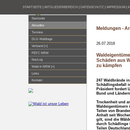
STARTSEITE
|
MITGLIEDERBEREICH
|
DATENSCHUTZ
|
IMPRESSUM
|
Startseite
Aktuelles
Meldungen - Ar
Termine
DLG-Waldtage
26.07.2018
Verband [+]
PEFC NRW
Waldeigentümer
Schäden aus W
NavLog
zu kämpfen
Wald in NRW [+]
Links
247 Waldbrände in
Kontakt
Schädlingsbefall 
Präsident fordert 
Bund und Länder
Trockenheit und a
Waldeigentümern i
Teilen von Brande
Anhalt seit Woche
gilt, sind die Wäl
durch Schädlinge 
Teilen Deutschland