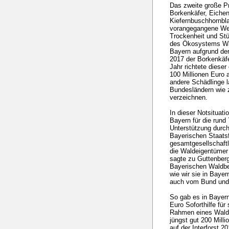
Das zweite große P
Borkenkäfer, Eiche
Kiefernbuschhornbla
vorangegangene Wet
Trockenheit und St
des Ökosystems Wal
Bayern aufgrund de
2017 der Borkenkäfe
Jahr richtete diese
100 Millionen Euro 
andere Schädlinge l
Bundesländern wie 
verzeichnen.
In dieser Notsituati
Bayern für die rund
Unterstützung durch
Bayerischen Staats
gesamtgesellschaft
die Waldeigentümer
sagte zu Guttenberg
Bayerischen Waldbes
wie wir sie in Baye
auch vom Bund und 
So gab es in Bayern
Euro Soforthilfe fü
Rahmen eines Wald
jüngst gut 200 Mill
auf der Interforst 2