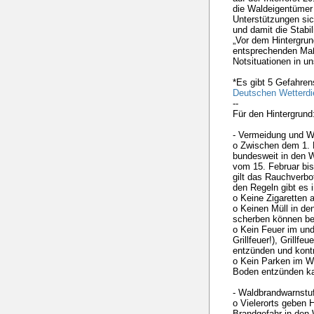
die Waldeigentümer 
Unterstützungen si
und damit die Stabil
„Vor dem Hintergru
entsprechenden Maß
Notsituationen in 
*Es gibt 5 Gefahre
Deutschen Wetterdi
--
Für den Hintergrund
- Vermeidung und W
o Zwischen dem 1. 
bundesweit in den 
vom 15. Februar bis
gilt das Rauchverbo
den Regeln gibt es 
o Keine Zigaretten 
o Keinen Müll in de
scherben können be
o Kein Feuer im un
Grillfeuer!), Grillf
entzünden und kontr
o Kein Parken im Wa
Boden entzünden k
- Waldbrandwarnstu
o Vielerorts geben H
Brandgefahr in den 