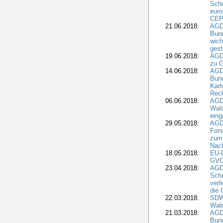
Scho
euro
CEP
21.06.2018:
AGD
Bund
wich
gest
19.06.2018:
AGDW
zu G
14.06.2018:
AGD
Bund
Kart
Rech
06.06.2018:
AGDW
Wal
eing
29.05.2018:
AGD
Fors
zum 
Nach
18.05.2018:
EU-
GVO)
23.04.2018:
AGD
Sch
verl
die 
22.03.2018:
SDW 
Wald
21.03.2018:
AGD
Bund