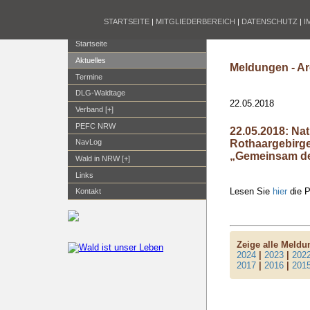
STARTSEITE
|
MITGLIEDERBEREICH
|
DATENSCHUTZ
|
I
Startseite
Aktuelles
Meldungen - Ar
Termine
DLG-Waldtage
22.05.2018
Verband [+]
PEFC NRW
22.05.2018: Na
Rothaargebirge
NavLog
„Gemeinsam de
Wald in NRW [+]
Links
Lesen Sie
hier
die P
Kontakt
Zeige alle Meld
2024
|
2023
|
202
2017
|
2016
|
201