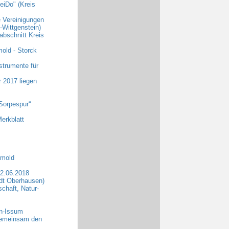
eiDo" (Kreis
e Vereinigungen
Wittgenstein)
abschnitt Kreis
old - Storck
strumente für
r 2017 liegen
Sorpespur“
erkblatt
tmold
2.06.2018
dt Oberhausen)
chaft, Natur-
rn-Issum
„Gemeinsam den