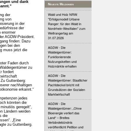
hungen und dank
Neueste Meldungen
nannt.“
Wald und Holz NRW:
ng der
"Erfolgsmodell Urbane
ung von
isierung in der
Ranger: für den Wald in
edürfnisse der
Nordrhein-Westfalen" zum
n enormer
Weltrangertag am
 der AGDW-Präsident.
31.07.2026
ngang finden: Dazu
ngen bei den
AGDW - Die
g muss jetzt die
Waldeigentümer:
Funktionierende
Nutzungsketten und
roter Faden durch
Holzmärkte erhalten
r Waldeigentümer zu
 fordert
AGDW - Die
wirtschaft
Waldeigentümer: Staatlicher
. Zu Guttenberg:
Pachtdeckel bricht mit
serer nachhaltigen
ioökonomie erkannt.“
Grundsätzen der Sozialen
Marktwirtschaft
ompetenzen jedes
och könnten die
AGDW - Die
 minutiös geregelt“,
Waldeigentümer: „Ohne
gen Ländern werden
Bioenergie verliert das
s die
Land“ – Breites
ssen“. „Eine
Verbändebündnis
agte zu Guttenberg.
veröffentlicht Petition und