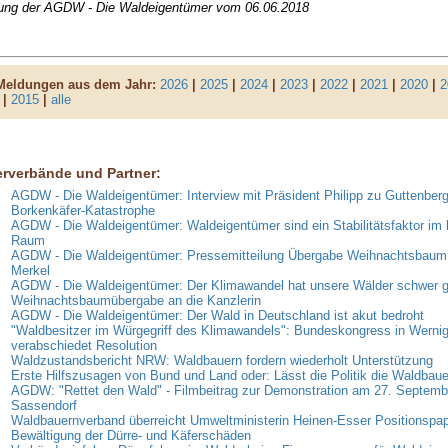
lung der AGDW - Die Waldeigentümer vom 06.06.2018
 Meldungen aus dem Jahr:
2026
|
2025
|
2024
|
2023
|
2022
|
2021
|
2020
|
2
|
2015
|
alle
erverbände und Partner:
AGDW - Die Waldeigentümer: Interview mit Präsident Philipp zu Guttenberg
Borkenkäfer-Katastrophe
AGDW - Die Waldeigentümer: Waldeigentümer sind ein Stabilitätsfaktor im 
Raum
AGDW - Die Waldeigentümer: Pressemitteilung Übergabe Weihnachtsbaum 
Merkel
AGDW - Die Waldeigentümer: Der Klimawandel hat unsere Wälder schwer g
Weihnachtsbaumübergabe an die Kanzlerin
AGDW - Die Waldeigentümer: Der Wald in Deutschland ist akut bedroht
"Waldbesitzer im Würgegriff des Klimawandels": Bundeskongress in Werni
verabschiedet Resolution
Waldzustandsbericht NRW: Waldbauern fordern wiederholt Unterstützung
Erste Hilfszusagen von Bund und Land oder: Lässt die Politik die Waldbaue
AGDW: "Rettet den Wald" - Filmbeitrag zur Demonstration am 27. Septemb
Sassendorf
Waldbauernverband überreicht Umweltministerin Heinen-Esser Positionspap
Bewältigung der Dürre- und Käferschäden