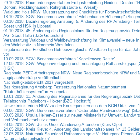
29.10.2018: Raumordnungsverfahren Erdgasfernleitung Heiden - Dorsten "H
Borken, Recklinghausen, Ruhrgroßstädte u. Wesel))
Wald und Holz NRW: Mustersatzung und Checkliste für Forstwirtschaftlich
18.10.2018: SGV: Benehmensverfahren "Hilchenbacher Höhenring" (Siegen-
08.10.2018: Bezirksregierung Arnsberg: 5. Änderung des RP Arnsberg - Teil
Soest und HSK in Lippetal
01.10.2018: 45. Änderung des Regionalplans für den Regierungsbezirk Detm
AG, Stadt Halle (BZG Gütersloh)
Veranstaltung Waldbau und Waldbewirtschaftung im Klimawandel – neue In
den Waldbesitz in Nordrhein-Westfalen
Ergebnisse des Forstlichen Betriebsvergleichs Westfalen-Lippe für das Jah
vor
19.09.2018: SGV: Benehmensverfahren "Kapellenweg Reiste"
12.09.2018: SGV: Wegeumverlegung und –neuanlegung Rothaarsteigspur „
(HSK)
Regionale PEFC-Arbeitsgruppe NRW: Neue Regionenbroschüre NRW und M
Jagdpachtverträge veröffentlicht
Nachhaltigkeitsbericht 2017 vorgestellt
Bezirksregierung Arnsberg: Festsetzung Nationales Naturmonument
"Kluterthöhlensystem" in Ennepetal
18.01.2018: 11. Änderung des Regionalplanes für den Regierungsbezirk De
Teilabschnitt Paderborn - Höxter (BZG Hochstift)
Umweltministerium NRW zu den Konsequenzen aus dem BGH-Urteil vom 1
08.06.2018: SGV: Benehmensverfahren "Osterfelder Rundwanderweg" (Sta
30.05.2018: Ursula Heinen-Esser zur neuen Ministerin für Umwelt, Landwirts
und Verbraucherschutz ernannt
28.05.2018: SGV: Julius-Ursel-Wanderweg Attendorn (Kreis Olpe)
24.05.2018: Kreis Kleve: 4. Änderung des Landschaftsplanes Nr. 13 Gelde
22.05.2018: Naturpark Sauerland Rothaargebirge e.V.: Naturpark Plenen 
Naturparkplan entwickeln“