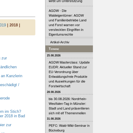
wirbt um Unterstützung
AGDW - Die
Waldeigentümer: AGDW
und Familienbetriebe Land
und Forst warnen vor
019
| 2018 |
versteckten Eingriffen in
Eigentumsrechte
Artikel-Archiv
Termine
25.08.2026
 zur
AGDW Masterclass: Update
EUDR: Aktueller Stand zur
ländlichen
EU-Verordnung über
an Kanzlerin
Entwaldungsfreie Produkte
und Auswirkungen für die
eschädigt /
Forstwirtschaft
28.08.2026
gerode
bis 30.08.2026: Nordrhein-
Westfalen-Tag in Münster:
Stadt und Land präsentieren
rn im Stich?
sich mit elf Themenmeilen
er 2018 in Bad
31.08.2026
ier zur
PEFC: Wald-Wild-Seminar in
Bückeburg