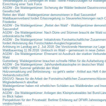
Verbändegipfel zu Dürrefolgen im Wald - keine Finanzzusagen für Waldeige
Einrichtung einer Task Force
AGDW - Die Waldeigentümer: Sicherung der Wälder bedeutet Daseinsvorsor
Gesellschaft
Rettet den Wald - Waldeigentümer demonstrieren in Bad Sassendorf
Waldbauernverband fordert Erlassregelung zu Steuererleichterungen nach 
Friederike
AGDW - Die Waldeigentümer: „Rettet den Wald“ - Waldeigentümer demonstr
Sassendorf
AGDW - Die Waldeigentümer: Nach Dürre und Stürmen braucht der Wald sc
unbürokratische Hilfe
AGDW - Die Waldeigentümer: Initiativkreis Forstwirtschaftlicher Zusamme
fordert Aktivierung des Forstschäden-Ausgleichsgesetzes
Anhörung im Landtag am 2. Juli 2018: Der Vorsitzende Heereman zur Lage d
Waldbauerntag 11.09.2018: Umbruch im Wald – gemeinsam in neue Zeiten
AGDW - Die Waldeigentümer: Ehrenamt ist Ausdruck der starken Verbunde
Wald
Guttenberg: Waldeigentümer brauchen schnelle Hilfen für die Aufarbeitung
AGDW - Die Waldeigentümer: Jahrhundertkatastrophe im deutschen Wald
WBV NRW: Sommer gefährdet den Wald
Holzvermarktung und Beförsterung - so geht's weiter - Artikel aus Heft 4 der
Verbandszeitschrift
DSGVO: Neues für die Arbeit der Forstwirtschaftlichen Zusammenschlüsse 
Mitgliederbereich abrufbar
Waldeigentümer haben mit erheblichen Schäden aus Waldbränden und Insek
kämpfen
AGDW - Die Waldeigentümer: Anliegen des Kleinprivatwaldes bei Bund-Lä
im Blick haben
Perspektiven für den Privatwald: Berliner Erklärung auf DFWR-Jahrestagun
verabschiedet