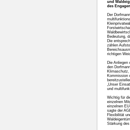
und Waldeig
des Engageme
Der Dorfmann-
multifunktion
Kleinprivatwa
Forstwirtscha
Waldbewirtsch
Bedeutung, da
Die entsprech
zählen Aufsto
Bereichsausna
richtigen Wei
Die Anliegen 
den Dorfmann-
Klimaschutz, 
Kommission un
bereitzustell
„Unser Einsa
und multifunk
Wichtig für d
einzelnen Mi
einzelnen EU-
sagte der AGD
Flexibilität u
Waldeigentüm
Stärkung des 