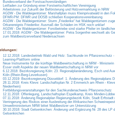
Bundesverband der Forstsachverständigen
Leitfaden zur Gründung einer Forstwirtschaftlichen Vereinigung
Arbeitskreis zur Zukunft der Beförsterung und Holzvermarktung in NRW
AGDW - Die Waldeigentümer: Marshallplan muss Kleinprivatwald in den F
DFWR-PM: DFWR und DOSB schließen Kooperationsvereinbarung
AGDW - Die Waldeigentümer: Sturm „Friederike“ hat Waldeigentümern zuge
Orkanereignis Friederike: Ausmaß der Schäden im HSK noch unklar!
AGDW - Die Waldeigentümer: Forstbetriebe sind starke Pfeiler im ländlich
17.01.2018: AGDW - Die Waldeigentümer: Petra Sorgenfrei wechselt als Ge
zum Waldbesitzerverband Niedersachsen
eldungen:
12.12.2018: Landesbetrieb Wald und Holz: Sachkunde im Pflanzenschutz -
Learning-Plattform online
Neue Instrumente für die künftige Waldbewirtschaftung in NRW - Ministerin
Esser stellt Aspekte der neuen Waldbewirtschaftung in NRW vor
6.12.2018: Bezirksregierung Köln: 23. Regionalplanänderung, Esch und Auwe
Köln (Rhein-Berg-Leverkusen)
03.12.2019: Bezirksregierung Düsseldorf: 1. Änderung des Regionalplans D
28.11.2018: Kreis Kleve: Landschaftsplan Nr. 2 Emmerich am Rhein - Klev
Niederrhein)
Fortbildungsveranstaltungen für den Sachkundenachweis Pflanzenschutz
12.11.2018: Offenlegung, Landschaftsplan Espelkamp, Kreis Minden-Lübb
07.11.2018: Änderung Regionalplan Regierungsbezirk Köln, Stadt Erftstadt 
Verringerung des Risikos einer Ausbreitung der Afrikanischen Schweinepest
Umweltministerium NRW bittet Waldbesitzer um Unterstützung
30.10.2018: Stadt Gelsenkirchen: Änderung und Ergänzung Nr. 28 des LP d
Gelsenkirchen