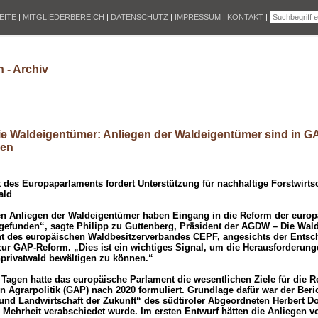
EITE
|
MITGLIEDERBEREICH
|
DATENSCHUTZ
|
IMPRESSUM
|
KONTAKT
|
 - Archiv
e Waldeigentümer: Anliegen der Waldeigentümer sind in 
sen
 des Europaparlaments fordert Unterstützung für nachhaltige Forstwirts
ald
en Anliegen der Waldeigentümer haben Eingang in die Reform der euro
 gefunden“, sagte Philipp zu Guttenberg, Präsident der AGDW – Die Wa
nt des europäischen Waldbesitzerverbandes CEPF, angesichts der Entsc
ur GAP-Reform. „Dies ist ein wichtiges Signal, um die Herausforderun
nprivatwald bewältigen zu können.“
Tagen hatte das europäische Parlament die wesentlichen Ziele für die R
Agrarpolitik (GAP) nach 2020 formuliert. Grundlage dafür war der Beric
nd Landwirtschaft der Zukunft“ des südtiroler Abgeordneten Herbert D
 Mehrheit verabschiedet wurde. Im ersten Entwurf hätten die Anliegen vo