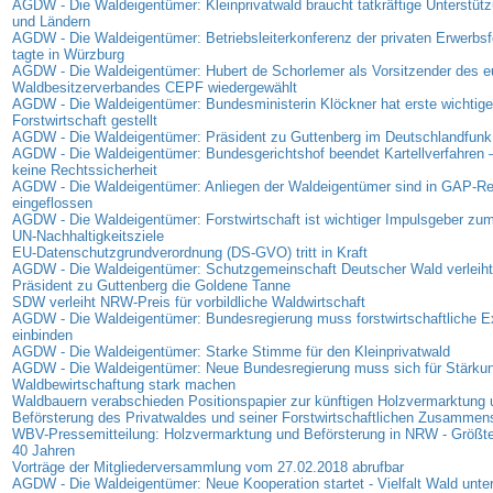
AGDW - Die Waldeigentümer: Kleinprivatwald braucht tatkräftige Unterstüt
und Ländern
AGDW - Die Waldeigentümer: Betriebsleiterkonferenz der privaten Erwerbsf
tagte in Würzburg
AGDW - Die Waldeigentümer: Hubert de Schorlemer als Vorsitzender des e
Waldbesitzerverbandes CEPF wiedergewählt
AGDW - Die Waldeigentümer: Bundesministerin Klöckner hat erste wichtige
Forstwirtschaft gestellt
AGDW - Die Waldeigentümer: Präsident zu Guttenberg im Deutschlandfunk
AGDW - Die Waldeigentümer: Bundesgerichtshof beendet Kartellverfahren –
keine Rechtssicherheit
AGDW - Die Waldeigentümer: Anliegen der Waldeigentümer sind in GAP-R
eingeflossen
AGDW - Die Waldeigentümer: Forstwirtschaft ist wichtiger Impulsgeber zum
UN-Nachhaltigkeitsziele
EU-Datenschutzgrundverordnung (DS-GVO) tritt in Kraft
AGDW - Die Waldeigentümer: Schutzgemeinschaft Deutscher Wald verleih
Präsident zu Guttenberg die Goldene Tanne
SDW verleiht NRW-Preis für vorbildliche Waldwirtschaft
AGDW - Die Waldeigentümer: Bundesregierung muss forstwirtschaftliche E
einbinden
AGDW - Die Waldeigentümer: Starke Stimme für den Kleinprivatwald
AGDW - Die Waldeigentümer: Neue Bundesregierung muss sich für Stärkun
Waldbewirtschaftung stark machen
Waldbauern verabschieden Positionspapier zur künftigen Holzvermarktung 
Beförsterung des Privatwaldes und seiner Forstwirtschaftlichen Zusammen
WBV-Pressemitteilung: Holzvermarktung und Beförsterung in NRW - Größte
40 Jahren
Vorträge der Mitgliederversammlung vom 27.02.2018 abrufbar
AGDW - Die Waldeigentümer: Neue Kooperation startet - Vielfalt Wald unter