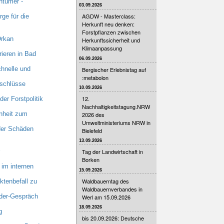
ntümer -
03.09.2026
AGDW - Masterclass:
ge für die
Herkunft neu denken:
Forstpflanzen zwischen
Orkan
Herkunftssicherheit und
Klimaanpassung
ieren in Bad
06.09.2026
hnelle und
Bergischer Erlebnistag auf
:metabolon
nschlüsse
10.09.2026
12.
er Forstpolitik
Nachhaltigkeitstagung.NRW
nheit zum
2026 des
Umweltministeriums NRW in
 der Schäden
Bielefeld
13.09.2026
Tag der Landwirtschaft in
Borken
im internen
15.09.2026
Waldbauerntag des
tenbefall zu
Waldbauernverbandes in
nder-Gespräch
Werl am 15.09.2026
18.09.2026
g
bis 20.09.2026: Deutsche