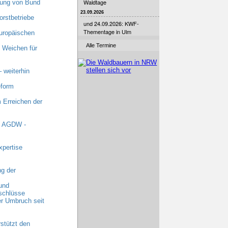
Waldtage
zung von Bund
23.09.2026
orstbetriebe
und 24.09.2026: KWF-
Thementage in Ulm
uropäischen
Alle Termine
 Weichen für
 weiterhin
eform
 Erreichen der
t AGDW -
xpertise
g der
und
schlüsse
r Umbruch seit
stützt den