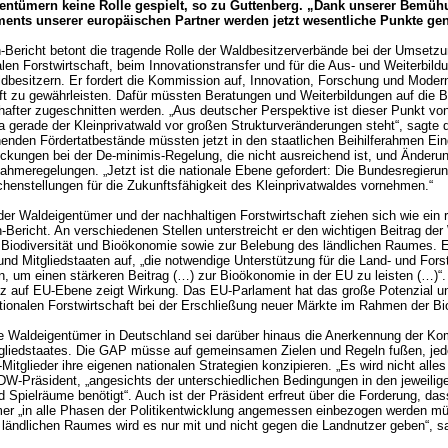
entümern keine Rolle gespielt, so zu Guttenberg. „Dank unserer Bemü
nts unserer europäischen Partner werden jetzt wesentliche Punkte ge
Bericht betont die tragende Rolle der Waldbesitzerverbände bei der Umsetzu
alen Forstwirtschaft, beim Innovationstransfer und für die Aus- und Weiterbild
ldbesitzern. Er fordert die Kommission auf, Innovation, Forschung und Modern
ft zu gewährleisten. Dafür müssten Beratungen und Weiterbildungen auf die B
after zugeschnitten werden. „Aus deutscher Perspektive ist dieser Punkt vo
 gerade der Kleinprivatwald vor großen Strukturveränderungen steht“, sagte
enden Fördertatbestände müssten jetzt in den staatlichen Beihilferahmen Ei
ckungen bei der De-minimis-Regelung, die nicht ausreichend ist, und Änderu
hmeregelungen. „Jetzt ist die nationale Ebene gefordert: Die Bundesregierun
chenstellungen für die Zukunftsfähigkeit des Kleinprivatwaldes vornehmen.“
der Waldeigentümer und der nachhaltigen Forstwirtschaft ziehen sich wie ein 
Bericht. An verschiedenen Stellen unterstreicht er den wichtigen Beitrag de
Biodiversität und Bioökonomie sowie zur Belebung des ländlichen Raumes. Er
d Mitgliedstaaten auf, „die notwendige Unterstützung für die Land- und Forst
en, um einen stärkeren Beitrag (…) zur Bioökonomie in der EU zu leisten (…)“
tz auf EU-Ebene zeigt Wirkung. Das EU-Parlament hat das große Potenzial un
tionalen Forstwirtschaft bei der Erschließung neuer Märkte im Rahmen der B
ie Waldeigentümer in Deutschland sei darüber hinaus die Anerkennung der K
tgliedstaates. Die GAP müsse auf gemeinsamen Zielen und Regeln fußen, jed
Mitglieder ihre eigenen nationalen Strategien konzipieren. „Es wird nicht alles
W-Präsident, „angesichts der unterschiedlichen Bedingungen in den jeweili
nd Spielräume benötigt“. Auch ist der Präsident erfreut über die Forderung, das
er „in alle Phasen der Politikentwicklung angemessen einbezogen werden mü
ländlichen Raumes wird es nur mit und nicht gegen die Landnutzer geben“, s