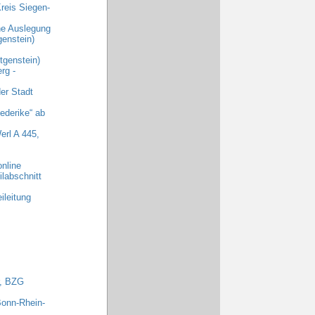
reis Siegen-
che Auslegung
enstein)
genstein)
rg -
er Stadt
ederike“ ab
erl A 445,
nline
labschnitt
ileitung
r, BZG
Bonn-Rhein-