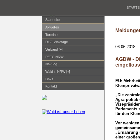
STARTS
Startseite
Aktuelles
Meldungen
Termine
DLG-Waldtage
06.06.2018
Verband [+]
PEFC NRW
AGDW - Di
eingeflos
NavLog
Wald in NRW [+]
Links
EU: Mehrheit
Kleinprivatw
Kontakt
„Die zentral
Agrarpolitik
Vizepräside
Parlaments z
für den Klei
Vor wenigen 
gemeinsamen 
„Ernährung u
einer großen