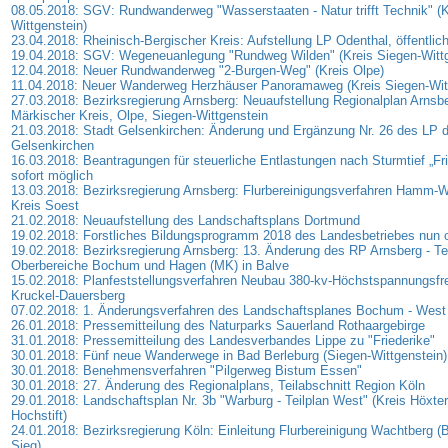
08.05.2018: SGV: Rundwanderweg "Wasserstaaten - Natur trifft Technik" (K
Wittgenstein)
23.04.2018: Rheinisch-Bergischer Kreis: Aufstellung LP Odenthal, öffentli
19.04.2018: SGV: Wegeneuanlegung "Rundweg Wilden" (Kreis Siegen-Wittg
12.04.2018: Neuer Rundwanderweg "2-Burgen-Weg" (Kreis Olpe)
11.04.2018: Neuer Wanderweg Herzhäuser Panoramaweg (Kreis Siegen-Witt
27.03.2018: Bezirksregierung Arnsberg: Neuaufstellung Regionalplan Arnsbe
Märkischer Kreis, Olpe, Siegen-Wittgenstein
21.03.2018: Stadt Gelsenkirchen: Änderung und Ergänzung Nr. 26 des LP d
Gelsenkirchen
16.03.2018: Beantragungen für steuerliche Entlastungen nach Sturmtief „Fri
sofort möglich
13.03.2018: Bezirksregierung Arnsberg: Flurbereinigungsverfahren Hamm-W
Kreis Soest
21.02.2018: Neuaufstellung des Landschaftsplans Dortmund
19.02.2018: Forstliches Bildungsprogramm 2018 des Landesbetriebes nun o
19.02.2018: Bezirksregierung Arnsberg: 13. Änderung des RP Arnsberg - Tei
Oberbereiche Bochum und Hagen (MK) in Balve
15.02.2018: Planfeststellungsverfahren Neubau 380-kv-Höchstspannungsfre
Kruckel-Dauersberg
07.02.2018: 1. Änderungsverfahren des Landschaftsplanes Bochum - West
26.01.2018: Pressemitteilung des Naturparks Sauerland Rothaargebirge
31.01.2018: Pressemitteilung des Landesverbandes Lippe zu "Friederike"
30.01.2018: Fünf neue Wanderwege in Bad Berleburg (Siegen-Wittgenstein)
30.01.2018: Benehmensverfahren "Pilgerweg Bistum Essen"
30.01.2018: 27. Änderung des Regionalplans, Teilabschnitt Region Köln
29.01.2018: Landschaftsplan Nr. 3b "Warburg - Teilplan West" (Kreis Höxte
Hochstift)
24.01.2018: Bezirksregierung Köln: Einleitung Flurbereinigung Wachtberg (
Sieg)