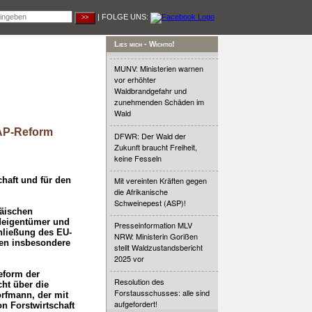
| FOLGE UNS:
Lies mich - Wichtig!
MUNV: Ministerien warnen
vor erhöhter
Waldbrandgefahr und
zunehmenden Schäden im
Wald
GAP-Reform
DFWR: Der Wald der
Zukunft braucht Freiheit,
keine Fesseln
chaft und für den
Mit vereinten Kräften gegen
die Afrikanische
Schweinepest (ASP)!
päischen
ldeigentümer und
Presseinformation MLV
hließung des EU-
NRW: Ministerin Gorißen
gen insbesondere
stellt Waldzustandsbericht
2025 vor
eform der
Resolution des
ht über die
Forstausschusses: alle sind
orfmann, der mit
aufgefordert!
n Forstwirtschaft