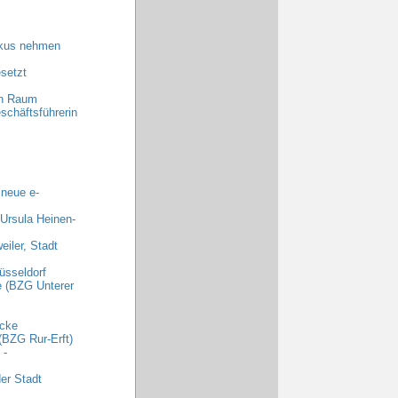
okus nehmen
setzt
en Raum
schäftsführerin
 neue e-
 Ursula Heinen-
iler, Stadt
üsseldorf
e (BZG Unterer
ecke
(BZG Rur-Erft)
 -
er Stadt